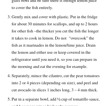
glass bowl and be sure there is enough lemon juice
to cover the fish entirely.
Gently mix and cover with plastic. Put in the fridge
for about 30 minutes for scallops, and up to 2 hours
for other fish –the thicker you cut the fish the longer
it takes to cook in lemon. Do not “overcook” the
fish as it marinades in the lemon/lime juice. Drain
the lemon and either use or keep covered in the
refrigerator until you need it, so you can prepare in
the morning and eat the evening for example.
Separately, mince the cilantro, cut the pear tomatoes
into 2 or 4 pieces (depending on size), and peel and
cut avocado in slices 1 inches long, 3 – 4 mm thick.
Put in a separate bowl, add ½ cup of tomatillo sauce,
and 1 or more minced jalapeño peppers.