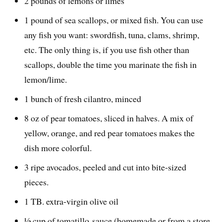
2 pounds of lemons or limes
1 pound of sea scallops, or mixed fish. You can use
any fish you want: swordfish, tuna, clams, shrimp,
etc. The only thing is, if you use fish other than
scallops, double the time you marinate the fish in
lemon/lime.
1 bunch of fresh cilantro, minced
8 oz of pear tomatoes, sliced in halves. A mix of
yellow, orange, and red pear tomatoes makes the
dish more colorful.
3 ripe avocados, peeled and cut into bite-sized
pieces.
1 TB. extra-virgin olive oil
½ cup of tomatillo sauce (homemade or from a store