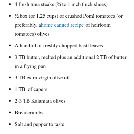
4 fresh tuna steaks (¾ to 1 inch thick slices)
½ box (or 1.25 cups) of crushed Pomì tomatoes (or
preferably, a
home canned recipe
of heirloom
tomatoes) olives
A handful of freshly chopped basil leaves
3 TB butter, melted plus an additional 2 TB of butter
in a frying pan
3 TB extra virgin olive oil
1 TB. of capers
2-3 TB Kalamata olives
Breadcrumbs
Salt and pepper to taste